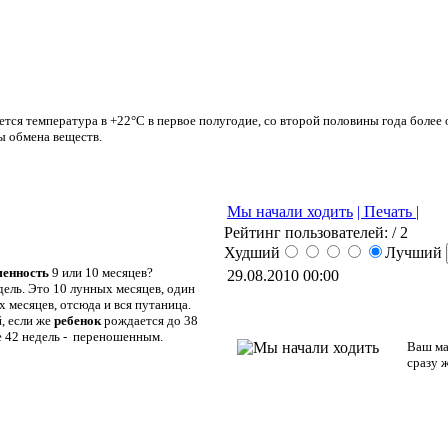
ется температура в +22°С в первое полугодие, со второй половины года более
сы обмена веществ.
Мы начали ходить
| Печать |
Рейтинг пользователей:
/ 2
Худший
Лучший
менность
9 или 10 месяцев?
29.08.2010 00:00
дель. Это 10 лунных месяцев, один
х месяцев, отсюда и вся путаница.
, если же
ребенок
рождается до 38
е 42 недель - переношенным.
Ваш ма
сразу 