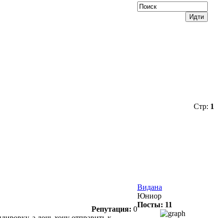
Стр:
1
Видана
Юниор
Посты: 11
Репутация:
0
дировку, а дочь хочу отправить к