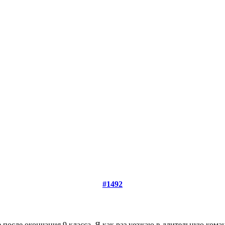
#1492
после окончания 9 класса. Я как раз уезжаю в длительную коман