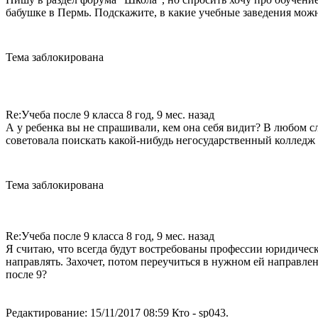
бабушке в Пермь. Подскажите, в какие учебные заведения можн
Тема заблокирована
Re:Учеба после 9 класса
8 год, 9 мес. назад
А у ребенка вы не спрашивали, кем она себя видит? В любом сл
советовала поискать какой-нибудь негосударственный колледж
Тема заблокирована
Re:Учеба после 9 класса
8 год, 9 мес. назад
Я считаю, что всегда будут востребованы профессии юридическ
направлять. Захочет, потом переучиться в нужном ей направле
после 9?
Редактирование: 15/11/2017 08:59 Кто - sp043.