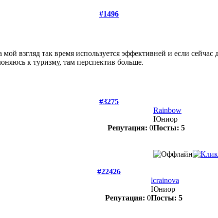
#1496
а мой взгляд так время используется эффективней и если сейчас 
лоняюсь к туризму, там перспектив больше.
#3275
Rainbow
Юниор
Репутация:
0
Посты: 5
#22426
lcrainova
Юниор
Репутация:
0
Посты: 5