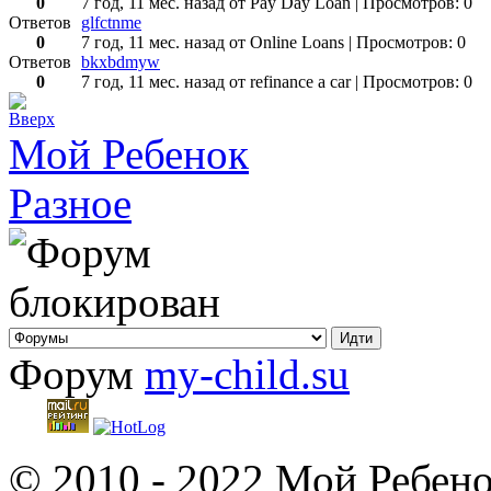
0
7 год, 11 мес. назад
от Pay Day Loan
| Просмотров: 0
Ответов
glfctnme
0
7 год, 11 мес. назад
от Online Loans
| Просмотров: 0
Ответов
bkxbdmyw
0
7 год, 11 мес. назад
от refinance a car
| Просмотров: 0
Мой Ребенок
Разное
Форум
my-child.su
© 2010 - 2022 Мой Ребено