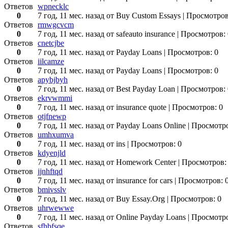
Ответов
wpnecklc
0
7 год, 11 мес. назад
от Buy Custom Essays
| Просмотров
Ответов
rmwgcvcm
0
7 год, 11 мес. назад
от safeauto insurance
| Просмотров: 
Ответов
cnetcjbe
0
7 год, 11 мес. назад
от Payday Loans
| Просмотров: 0
Ответов
iilcamze
0
7 год, 11 мес. назад
от Payday Loans
| Просмотров: 0
Ответов
apybjbyh
0
7 год, 11 мес. назад
от Best Payday Loan
| Просмотров: 
Ответов
ekrvwmmi
0
7 год, 11 мес. назад
от insurance quote
| Просмотров: 0
Ответов
otjfnewp
0
7 год, 11 мес. назад
от Payday Loans Online
| Просмотро
Ответов
umhxumva
0
7 год, 11 мес. назад
от ins
| Просмотров: 0
Ответов
kdyenjld
0
7 год, 11 мес. назад
от Homework Center
| Просмотров:
Ответов
jjnhftqd
0
7 год, 11 мес. назад
от insurance for cars
| Просмотров: 
Ответов
bmivsslv
0
7 год, 11 мес. назад
от Buy Essay.Org
| Просмотров: 0
Ответов
uhrwewwe
0
7 год, 11 мес. назад
от Online Payday Loans
| Просмотро
Ответов
sfhbfsqe