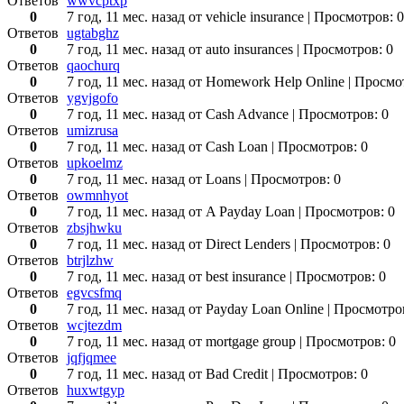
Ответов
wwvcptxp
0
7 год, 11 мес. назад
от vehicle insurance
| Просмотров: 0
Ответов
ugtabghz
0
7 год, 11 мес. назад
от auto insurances
| Просмотров: 0
Ответов
qaochurq
0
7 год, 11 мес. назад
от Homework Help Online
| Просмо
Ответов
ygvjgofo
0
7 год, 11 мес. назад
от Cash Advance
| Просмотров: 0
Ответов
umizrusa
0
7 год, 11 мес. назад
от Cash Loan
| Просмотров: 0
Ответов
upkoelmz
0
7 год, 11 мес. назад
от Loans
| Просмотров: 0
Ответов
owmnhyot
0
7 год, 11 мес. назад
от A Payday Loan
| Просмотров: 0
Ответов
zbsjhwku
0
7 год, 11 мес. назад
от Direct Lenders
| Просмотров: 0
Ответов
btrjlzhw
0
7 год, 11 мес. назад
от best insurance
| Просмотров: 0
Ответов
egvcsfmq
0
7 год, 11 мес. назад
от Payday Loan Online
| Просмотро
Ответов
wcjtezdm
0
7 год, 11 мес. назад
от mortgage group
| Просмотров: 0
Ответов
jqfjqmee
0
7 год, 11 мес. назад
от Bad Credit
| Просмотров: 0
Ответов
huxwtgyp