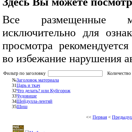
Здесь Вы можете посмот
Все размещенные му
исключительно для ознак
просмотра рекомендуется
во избежание нарушения а
Фильтр по заголовку
Количество 
№
Заголовок материала
31
Царь и ткач
32
Что делать? или Куйгорож
33
Чудовище
34
Шейдулла-лентяй
35
Шиш
<<
Первая
<
Предыду