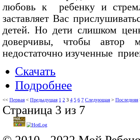
любовь к ребенку и стремл
заставляет Вас прислушиват
детей. Но дети слишком цен
доверчивы, чтобы автор 
недостаточно изученные прие
Скачать
Подробнее
<<
Первая
<
Предыдущая
1
2
3
4
5
6
7
Следующая
>
Последняя
Страница 3 из 7
© 2010 - 2022 Мой Ребено