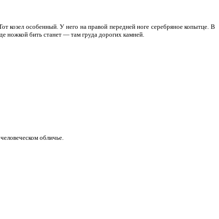
 Тот козел особенный. У него на правой передней ноге серебряное копытце. В
где ножкой бить станет — там груда дорогих камней.
в человеческом обличье.