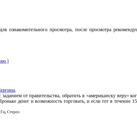
ля ознакомительного просмотра, после просмотра рекоменду
ию ]
ергина
.
 заданием от правительства, обратить в «американску веру» ко
роньке денег и возможность торговать, и если тот в течение 15
 Гц, Стерео